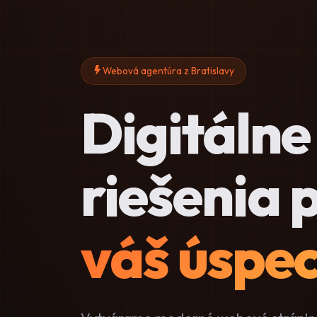
Webová agentúra z Bratislavy
Digitálne
riešenia 
váš úspe