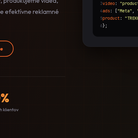
 produkujeme videá,
3
video
:
"produc
me efektívne reklamné
4
ads
: [
"Meta"
,
5
product
:
"TREK
6
};
ce
0%
 klientov