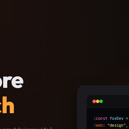
pre
ch
1
const
foxDev
=
2
web
:
"design"
,