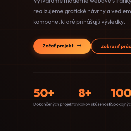
Vytvárame moderné webové stránky,
realizujeme grafické návrhy a vedie
kampane, ktoré prinášajú výsledky.
Začať projekt
Zobraziť prá
50+
8+
10
Dokončených projektov
Rokov skúseností
Spokojných