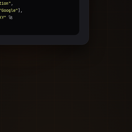
tion"
,
"Google"
],
KY"
🚀